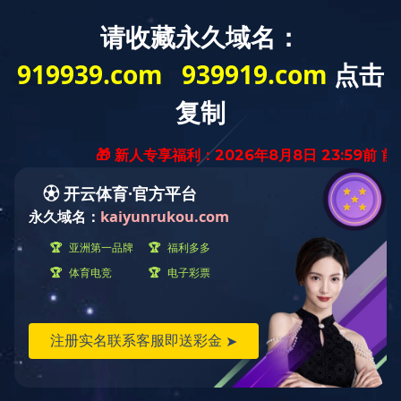
必赢(中国)biying·官方网页版
新闻公告
师资队
国际交流
招生与就业
校友工作
工作动
必赢(中国)biying·
发