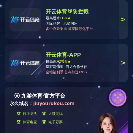
为切实加强新时代大学生思想政治引领，扎实开展入党启
用，“以党建带关建”
，邀请校关工委驻会委员、
学院关工委常务
10月13日
、
14日
，王成果老师
分批次与
2025级
新生进行座
院北上精神的典型代表、优秀共产党员公木先生的事迹，让同学
了自己
对党的认识、入党动机和未来发展规划
，
大家
敞开心扉，
师强调了党组织对青年学子的期待
，
对同学们积极向党组织靠拢
德、成大才、担大任，学好专业本领，
坚定理想信念，展现
大学
通过本次座谈和入党启蒙教育，同学们进一步加深了对党
养，锤炼过硬本领，自觉接受党组织的培养和考验，争取早日成
相关照片：