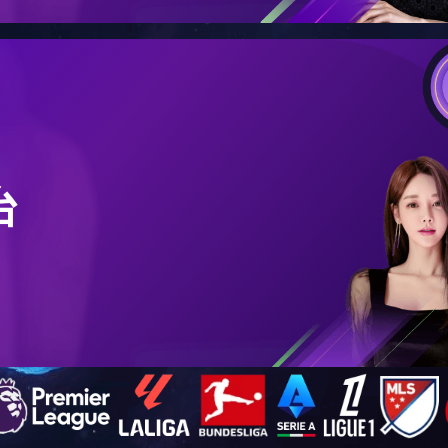
校友动态
校友捐赠
共0条
上页
1
下页