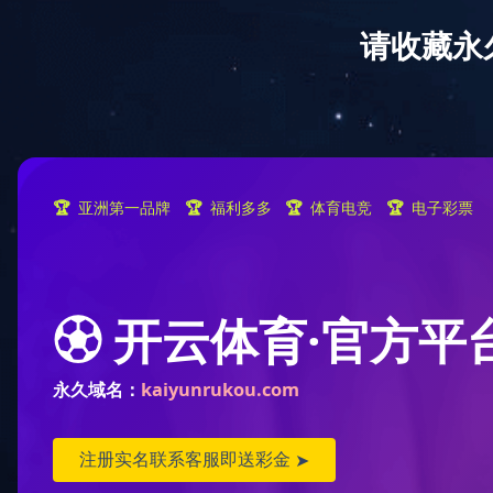
必赢(中国)biying·官方网页版
新闻公告
国际交流
招生与就业
校友工作