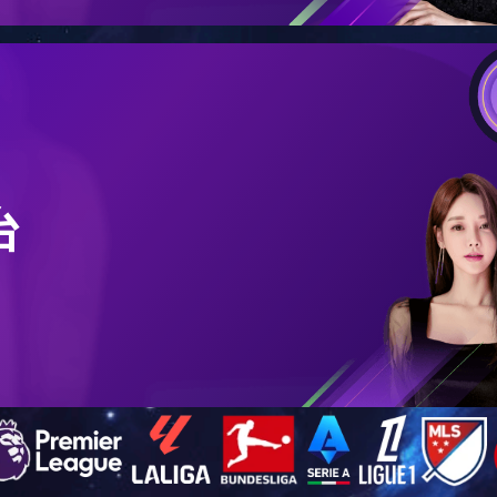
新闻学系
传播学系
广播电视艺术系
国际语言学院
大学语文部
在站博士后
人才招聘