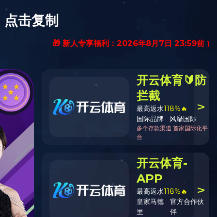
中文
|
英文
究
党群工作
学生工作