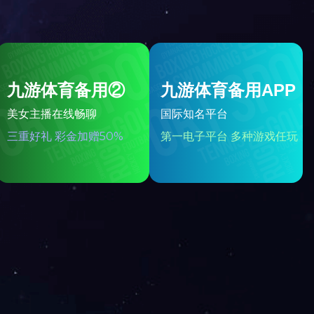
当前位置:
首页
>
师资队伍
>
在站博士后
梁丰