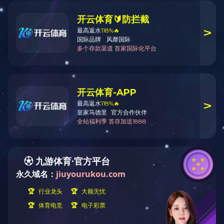
关于2025年12月毕业博士研究生科研成果审核公示
公示时间为2025年9月22日--9月25日。公示期
联系人：王老师 联系电话：85168851
附件【
郑鑫 科研成果审核其他成果_20250915.xlsx
】已下载
296
附件【
科研成果审核论文_20250915.xlsx
】已下载
334
次
上一篇：
关于开展2024-2025学年本科生班主任考核工作及2025-
下一篇：
关于拟将赵明哲等同志转为中共正式党员的公示