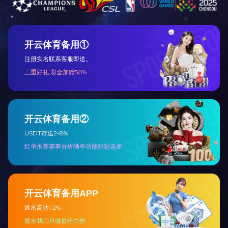
关于必赢(中国)biyi
关于公布新闻与传播学
关于2022级本科生限
关于《必赢(中国)biy
国)biying·官方网页版
必赢(中国)biying